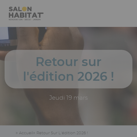
Aller
Panneau de gestion des cookies
au
contenu
principal
Navigation
principale
Retour sur
l'édition 2026 !
Jeudi 19 mars
Accueil
Retour Sur L'édition 2026 !