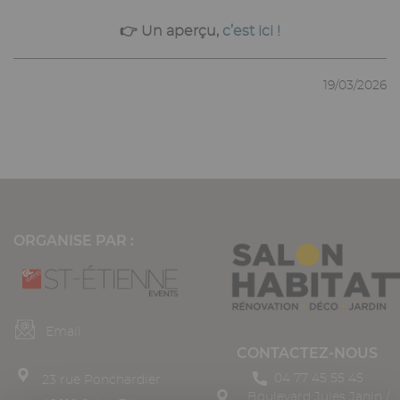
👉 Un aperçu,
c’est ici !
19/03/2026
ORGANISE PAR :
Email
CONTACTEZ-NOUS
04 77 45 55 45
23 rue Ponchardier
Boulevard Jules Janin /