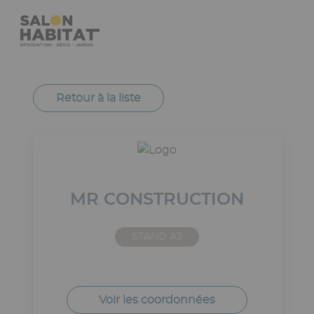
Aller
Panneau de gestion des cookies
au
contenu
principal
Navigation
principale
Retour à la liste
MR CONSTRUCTION
STAND A3
Voir les coordonnées