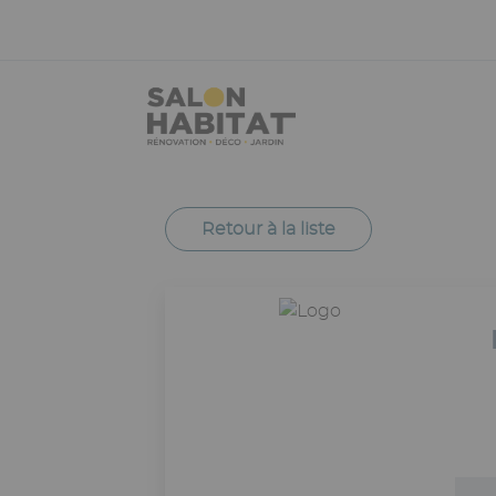
Aller
Panneau de gestion des cookies
au
contenu
principal
Retour à la liste