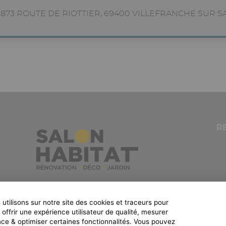
1873 ROUTE DE RIOTTIER, 69400 VILLEFRANCHE SUR S
R
CONTACTEZ-NOUS
utilisons sur notre site des cookies et traceurs pour
04 77 45 55 45
offrir une expérience utilisateur de qualité, mesurer
Boulevard Jules Janin / Allée des Olympiades
nce & optimiser certaines fonctionnalités. Vous pouvez