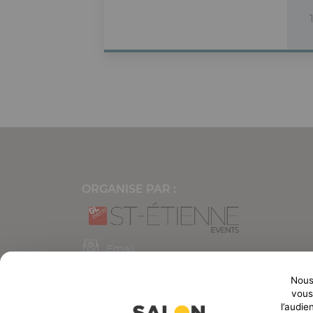
ORGANISE PAR :
Email
Nous 
23 rue Ponchardier
vous 
42010 Saint-Etienne Cedex2
l’audie