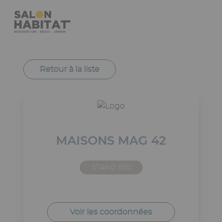
Aller
Panneau de gestion des cookies
au
contenu
principal
Navigation
principale
Retour à la liste
MAISONS MAG 42
STAND B10
Voir les coordonnées