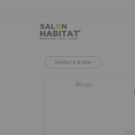
Aller
Panneau de gestion des cookies
au
contenu
principal
Retour à la liste