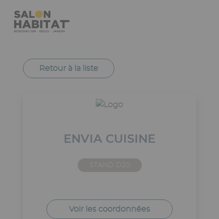
Aller
Panneau de gestion des cookies
au
contenu
principal
Navigation
principale
Retour à la liste
ENVIA CUISINE
STAND D20
Voir les coordonnées