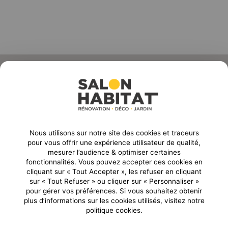
ORGANISE PAR :
Nous utilisons sur notre site des cookies et traceurs
Email
pour vous offrir une expérience utilisateur de qualité,
mesurer l’audience & optimiser certaines
CONTACTEZ-NOUS
fonctionnalités. Vous pouvez accepter ces cookies en
04 77 45 55 45
23 rue Ponchardier
cliquant sur « Tout Accepter », les refuser en cliquant
Boulevard Jules Janin /
42010 Saint-Etienne
sur « Tout Refuser » ou cliquer sur « Personnaliser »
Allée des Olympiades
pour gérer vos préférences. Si vous souhaitez obtenir
Cedex2
42000
-
Saint Etienne
plus d’informations sur les cookies utilisés, visitez notre
France
politique cookies.