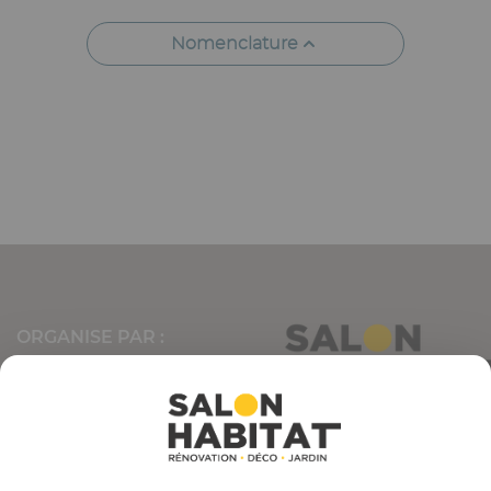
Nomenclature
ORGANISE PAR :
Email
CONTACTEZ-NOUS
04 77 45 55 45
23 rue Ponchardier