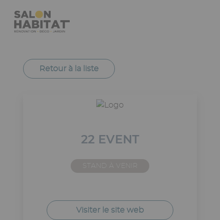
Aller
Panneau de gestion des cookies
au
contenu
principal
Navigation
principale
Retour à la liste
22 EVENT
STAND À VENIR
Visiter le site web