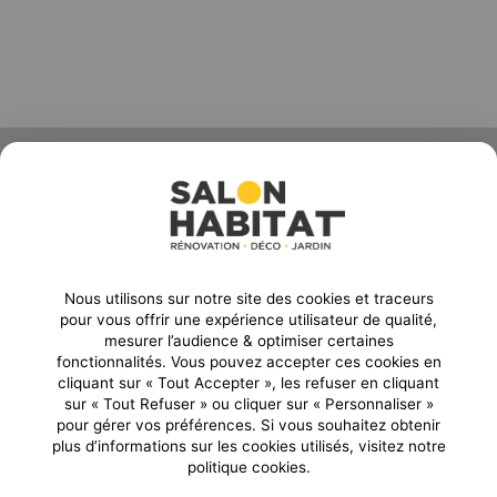
ORGANISE PAR :
Nous utilisons sur notre site des cookies et traceurs
Email
pour vous offrir une expérience utilisateur de qualité,
mesurer l’audience & optimiser certaines
CONTACTEZ-NOUS
fonctionnalités. Vous pouvez accepter ces cookies en
04 77 45 55 45
23 rue Ponchardier
cliquant sur « Tout Accepter », les refuser en cliquant
Boulevard Jules Janin /
42010 Saint-Etienne
sur « Tout Refuser » ou cliquer sur « Personnaliser »
Allée des Olympiades
pour gérer vos préférences. Si vous souhaitez obtenir
Cedex2
42000
-
Saint Etienne
plus d’informations sur les cookies utilisés, visitez notre
France
politique cookies.